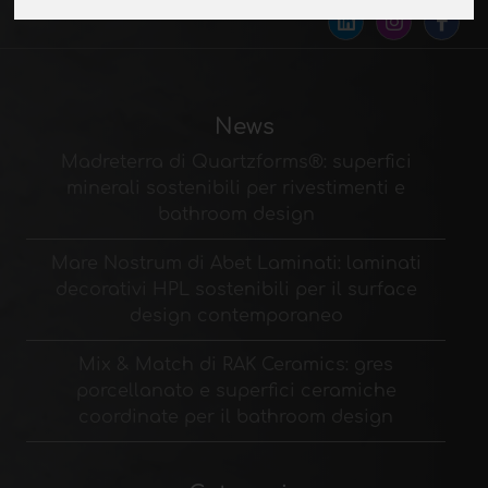
www.indexexhibition.com
News
Madreterra di Quartzforms®: superfici
minerali sostenibili per rivestimenti e
bathroom design
Mare Nostrum di Abet Laminati: laminati
decorativi HPL sostenibili per il surface
design contemporaneo
Mix & Match di RAK Ceramics: gres
porcellanato e superfici ceramiche
coordinate per il bathroom design