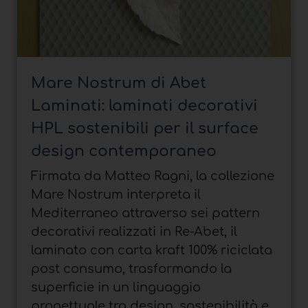
Dekton® Pietra Kode di
Cosentino: superfici
ultracompatte per top cucina
e cucine monolitiche
Nel progetto firmato dall'architetto
Valentina Ferro con LOOV Design,
Dekton® Pietra Kode trasforma la
cucina in un volume continuo che
integra top, ante e funzioni,
coniugando continuità materica,
prestazioni tecniche e surface design.