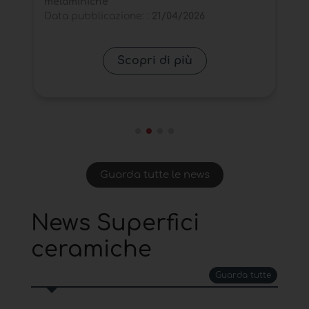
Data pubblicazione: :
07/11/2025
Ca
Da
Scopri di più
Guarda tutte le news
News Superfici
ceramiche
Guarda tutte