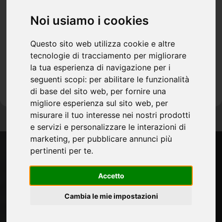
sempre aggiornato con le ultime novità e
23 - 26 Settembre 2026
tendenze.
Ifmac Woodmac Indonesia
Noi usiamo i cookies
(Kemayoran - Indonesia)
www.ifmac.net
Questo sito web utilizza cookie e altre
tecnologie di tracciamento per migliorare
la tua esperienza di navigazione per i
23 - 26 Settembre 2026
ISCRIVITI
seguenti scopi:
per abilitare le funzionalità
interzum jakarta
di base del sito web
,
per fornire una
(Jakarta - Indonesia)
migliore esperienza sul sito web
,
per
www.interzum-jakarta.com
misurare il tuo interesse nei nostri prodotti
e servizi e personalizzare le interazioni di
28 - 30 Settembre 2026
marketing
,
per pubblicare annunci più
The Hotel Show Dubai
pertinenti per te
.
(Dubai - United Arab Emirates)
www.thehotelshow.com
Accetto
Cambia le mie impostazioni
28 - 30 Settembre 2026
Index Dubai
(Dubai - Emirati Arabi Unti)