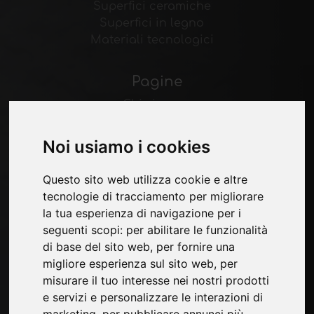
Superfici ceramiche
Superfici in legno
Materiali tecnologici
Pagine
Chi siamo
Contatti
Fiere
Noi usiamo i cookies
Presentati
Privacy
Questo sito web utilizza cookie e altre
Mappa Sito
tecnologie di tracciamento per migliorare
la tua esperienza di navigazione per i
seguenti scopi:
per abilitare le funzionalità
di base del sito web
,
per fornire una
Iscriviti per ricevere aggiornamenti
migliore esperienza sul sito web
,
per
esclusivi e consigli di design nel settore
misurare il tuo interesse nei nostri prodotti
delle superfici. Unisciti alla nostra
e servizi e personalizzare le interazioni di
community per essere sempre aggiornato
marketing
,
per pubblicare annunci più