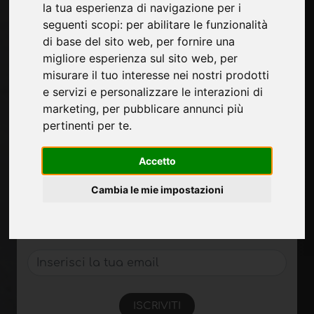
la tua esperienza di navigazione per i
Chi siamo
seguenti scopi:
per abilitare le funzionalità
Contatti
di base del sito web
,
per fornire una
Fiere
migliore esperienza sul sito web
,
per
Presentati
misurare il tuo interesse nei nostri prodotti
Privacy
e servizi e personalizzare le interazioni di
Mappa Sito
marketing
,
per pubblicare annunci più
pertinenti per te
.
Accetto
Iscriviti per ricevere aggiornamenti
esclusivi e consigli di design nel settore
Cambia le mie impostazioni
delle superfici. Unisciti alla nostra
community per essere sempre aggiornato
con le ultime novità e tendenze.
ISCRIVITI