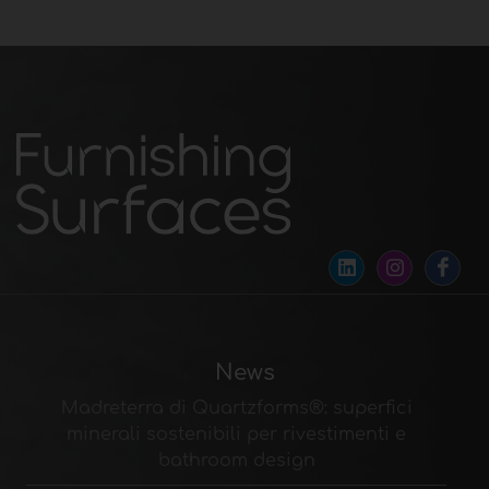
News
Madreterra di Quartzforms®: superfici
minerali sostenibili per rivestimenti e
bathroom design